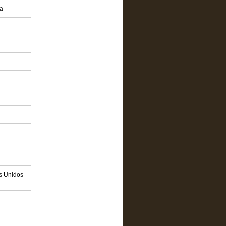
a
os Unidos