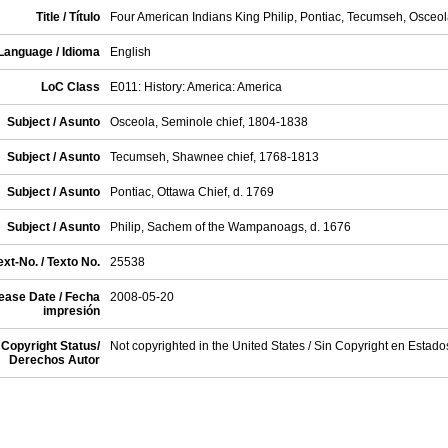
Title / Título
Four American Indians King Philip, Pontiac, Tecumseh, Osceol
Language / Idioma
English
LoC Class
E011: History: America: America
Subject / Asunto
Osceola, Seminole chief, 1804-1838
Subject / Asunto
Tecumseh, Shawnee chief, 1768-1813
Subject / Asunto
Pontiac, Ottawa Chief, d. 1769
Subject / Asunto
Philip, Sachem of the Wampanoags, d. 1676
xt-No. / Texto No.
25538
ease Date / Fecha
2008-05-20
impresión
Copyright Status/
Not copyrighted in the United States / Sin Copyright en Estad
Derechos Autor