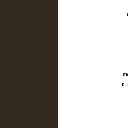
ETe
Rel