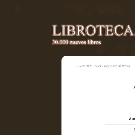
« Return to Index / Regresar al Inicio
Aut