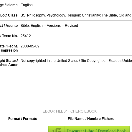
e / Idioma
English
LoC Class
BS: Philosophy, Psychology, Religion: Christianity: The Bible, Old a
ct / Asunto
Bible. English -- Versions -- Revised
/ Texto No.
25412
te / Fecha
2008-05-09
impresión
ght Status/
Not copyrighted in the United States / Sin Copyright en Estados Unid
chos Autor
EBOOK FILES/ FICHERO EBOOK
Format / Formato
File Name / Nombre Fichero