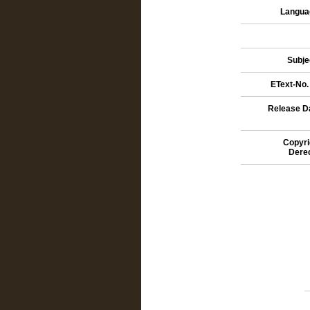
Languag
Subje
EText-No. 
Release Da
Copyri
Dere