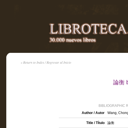
« Return to Index / Regresar al Inicio
論衡 b
BIBLIOGRAPHIC 
Author / Autor
Wang, Chong
Title / Título
論衡