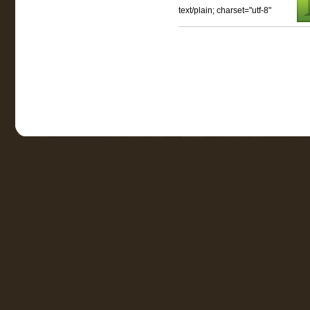
text/plain; charset="utf-8"