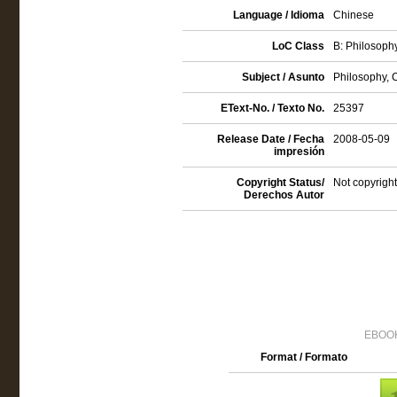
Language / Idioma
Chinese
LoC Class
B: Philosophy
Subject / Asunto
Philosophy, 
EText-No. / Texto No.
25397
Release Date / Fecha
2008-05-09
impresión
Copyright Status/
Not copyright
Derechos Autor
EBOOK
Format / Formato