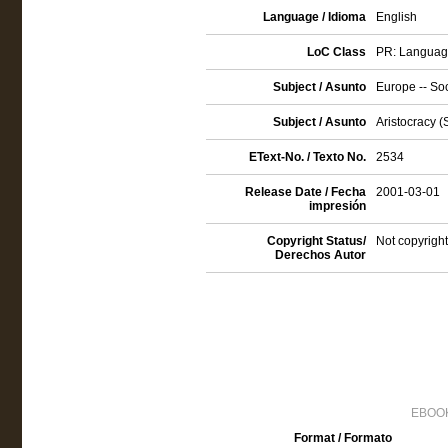
Language / Idioma
English
LoC Class
PR: Language 
Subject / Asunto
Europe -- Soci
Subject / Asunto
Aristocracy (S
EText-No. / Texto No.
2534
Release Date / Fecha
2001-03-01
impresión
Copyright Status/
Not copyright
Derechos Autor
EBOOK
Format / Formato