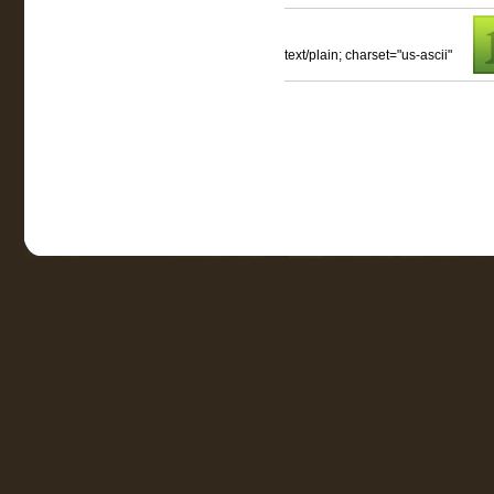
text/plain; charset="us-ascii"