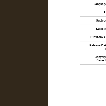
Language
L
Subject
Subject
EText-No. /
Release Dat
Copyrigh
Derech