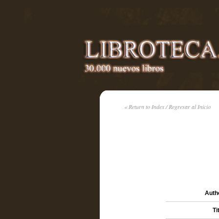
« Return to Index / Regresar al Inicio
Autho
Ti