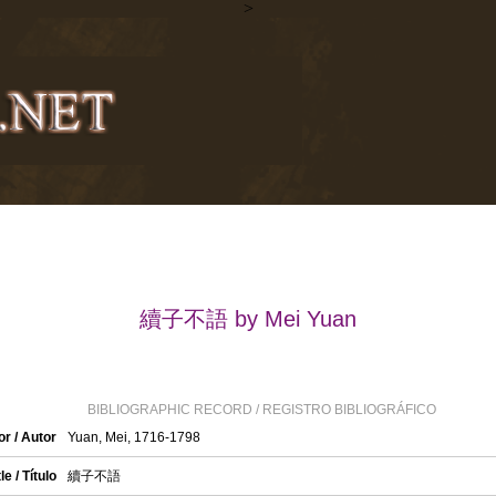
>
續子不語 by Mei Yuan
BIBLIOGRAPHIC RECORD / REGISTRO BIBLIOGRÁFICO
r / Autor
Yuan, Mei, 1716-1798
tle / Título
續子不語