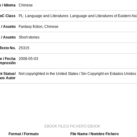
 / Idioma
Chinese
oC Class
PL: Language and Literatures: Language and Literatures of Eastern Asi
 / Asunto
Fantasy fiction, Chinese
 / Asunto
Short stories
 Texto No.
25315
e / Fecha
2008-05-03
impresión
t Status/
Not copyrighted in the United States / Sin Copyright en Estados Unidos
os Autor
EBOOK FILES/ FICHERO EBOOK
Format / Formato
File Name / Nombre Fichero