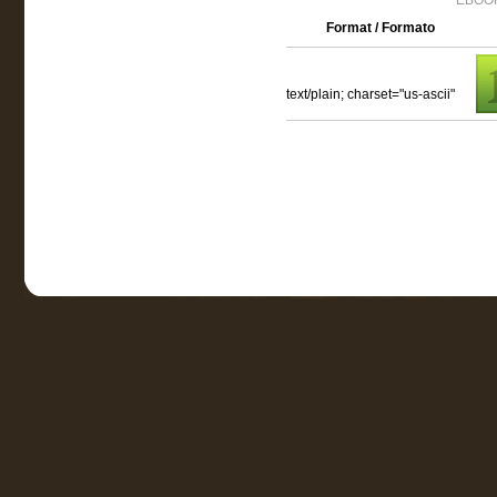
EBOOK
Format / Formato
text/plain; charset="us-ascii"