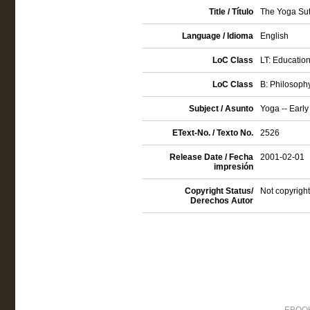
Title / Título
The Yoga Sutr
Language / Idioma
English
LoC Class
LT: Educatio
LoC Class
B: Philosophy
Subject / Asunto
Yoga -- Early
EText-No. / Texto No.
2526
Release Date / Fecha
2001-02-01
impresión
Copyright Status/
Not copyright
Derechos Autor