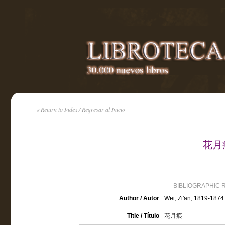
« Return to Index / Regresar al Inicio
花月痕 
BIBLIOGRAPHIC 
Author / Autor
Wei, Zi'an, 1819-1874
Title / Título
花月痕