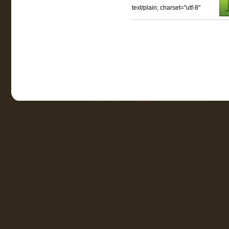
text/plain; charset="utf-8"