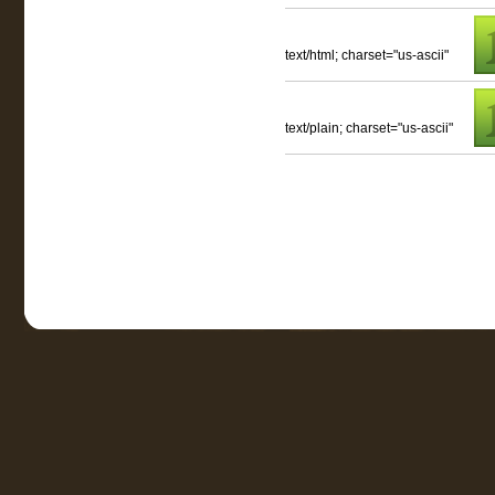
text/html; charset="us-ascii"
text/plain; charset="us-ascii"