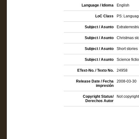
Language / Idioma
English
LoC Class
PS: Language
Subject / Asunto
Extraterrestri
Subject / Asunto
Christmas sto
Subject / Asunto
Short stories
Subject / Asunto
Science ficti
EText-No. / Texto No.
24958
Release Date / Fecha
2008-03-30
impresión
Copyright Status/
Not copyright
Derechos Autor