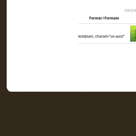
EBOOK
Format / Formato
text/plain; charset="us-ascii"