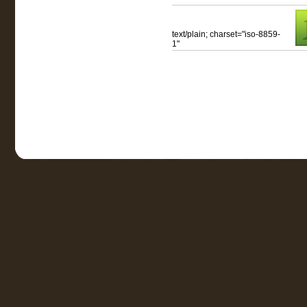
text/plain; charset="iso-8859-
1"