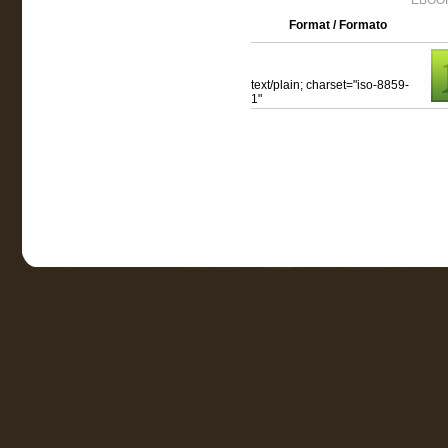
EBOOK
Format / Formato
text/plain; charset="iso-8859-
1"