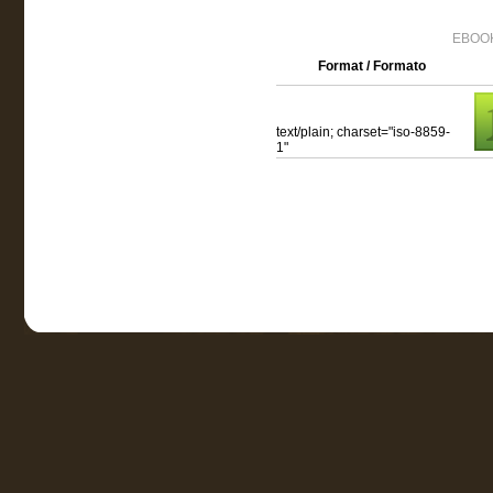
EBOOK
Format / Formato
text/plain; charset="iso-8859-
1"