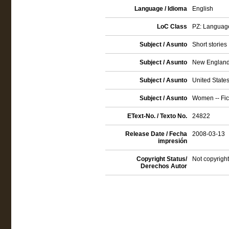
Language / Idioma
English
LoC Class
PZ: Language 
Subject / Asunto
Short stories
Subject / Asunto
New England -
Subject / Asunto
United States 
Subject / Asunto
Women -- Fic
EText-No. / Texto No.
24822
Release Date / Fecha
2008-03-13
impresión
Copyright Status/
Not copyright
Derechos Autor