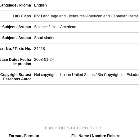
Language / Idioma
English
LoC Class
PS: Language and Literatures: American and Canadian literat
Subject / Asunto
Science fiction, American
Subject / Asunto
Short stories
xt-No. / Texto No.
24418
ease Date / Fecha
2008-01-24
impresión
Copyright Status/
Not copyrighted in the United States / Sin Copyright en Estad
Derechos Autor
EBOOK FILES/ FICHERO EBOOK
Format / Formato
File Name / Nombre Fichero