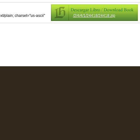
ext/plain; charset="us-ascii"
/2/4/4/1/24418/24418.zip