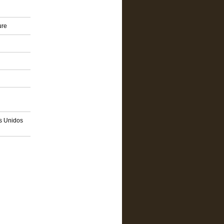
ure
os Unidos