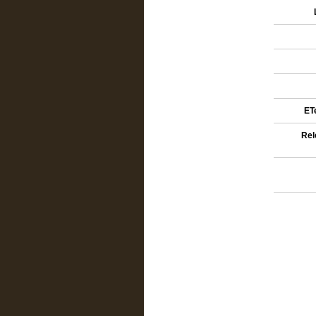
ETe
Rel