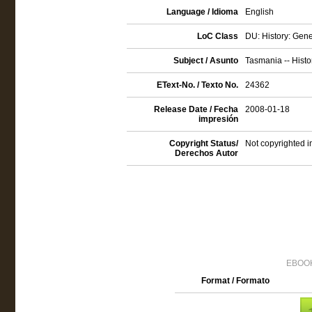
Language / Idioma
English
LoC Class
DU: History: Gen
Subject / Asunto
Tasmania -- Histo
EText-No. / Texto No.
24362
Release Date / Fecha
2008-01-18
impresión
Copyright Status/
Not copyrighted i
Derechos Autor
EBOOK
Format / Formato