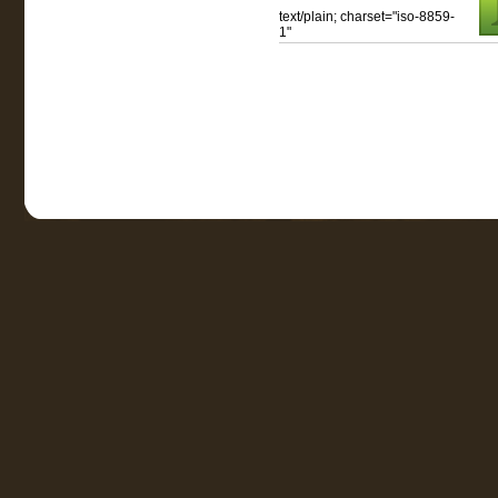
text/plain; charset="iso-8859-
1"