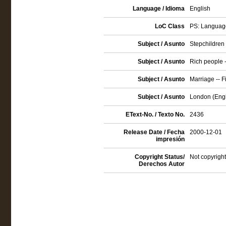
Language / Idioma
English
LoC Class
PS: Language
Subject / Asunto
Stepchildren -
Subject / Asunto
Rich people -
Subject / Asunto
Marriage -- F
Subject / Asunto
London (Engla
EText-No. / Texto No.
2436
Release Date / Fecha
2000-12-01
impresión
Copyright Status/
Not copyright
Derechos Autor