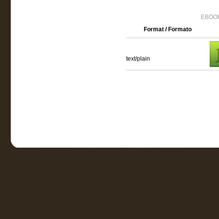
EBOOK
Format / Formato
text/plain