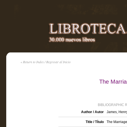
« Return to Index / Regresar al Inicio
The Marri
BIBLIOGRAPHIC 
Author / Autor
James, Henr
Title / Título
The Marriag