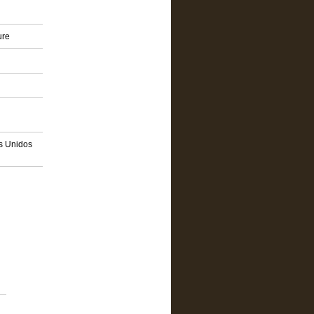
ure
os Unidos