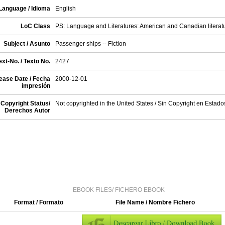
Language / Idioma
English
LoC Class
PS: Language and Literatures: American and Canadian literat
Subject / Asunto
Passenger ships -- Fiction
xt-No. / Texto No.
2427
ease Date / Fecha
2000-12-01
impresión
Copyright Status/
Not copyrighted in the United States / Sin Copyright en Estad
Derechos Autor
EBOOK FILES/ FICHERO EBOOK
Format / Formato
File Name / Nombre Fichero