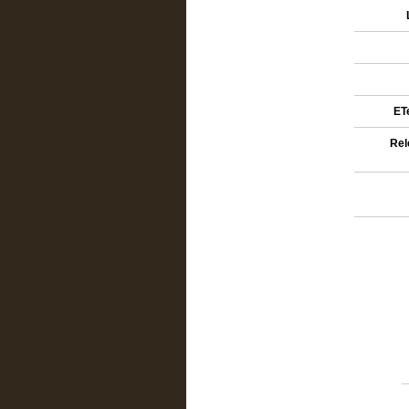
ETe
Rel