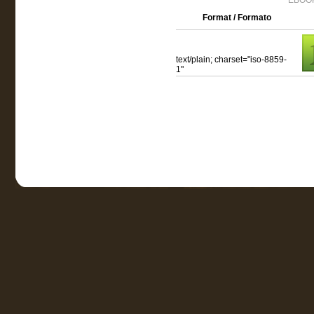
EBOOK
Format / Formato
text/plain; charset="iso-8859-
1"