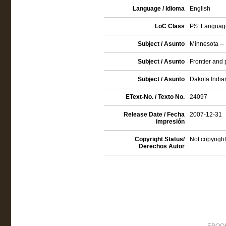
Language / Idioma
English
LoC Class
PS: Language
Subject / Asunto
Minnesota -- 
Subject / Asunto
Frontier and p
Subject / Asunto
Dakota Indian
EText-No. / Texto No.
24097
Release Date / Fecha
2007-12-31
impresión
Copyright Status/
Not copyright
Derechos Autor