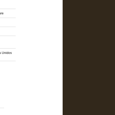
ure
os Unidos