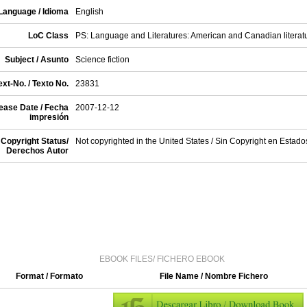
Language / Idioma
English
LoC Class
PS: Language and Literatures: American and Canadian literat
Subject / Asunto
Science fiction
xt-No. / Texto No.
23831
ease Date / Fecha
2007-12-12
impresión
Copyright Status/
Not copyrighted in the United States / Sin Copyright en Estad
Derechos Autor
EBOOK FILES/ FICHERO EBOOK
Format / Formato
File Name / Nombre Fichero