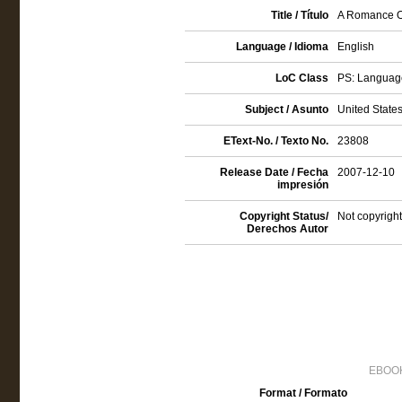
Title / Título
A Romance O
Language / Idioma
English
LoC Class
PS: Language
Subject / Asunto
United States 
EText-No. / Texto No.
23808
Release Date / Fecha
2007-12-10
impresión
Copyright Status/
Not copyright
Derechos Autor
EBOOK
Format / Formato