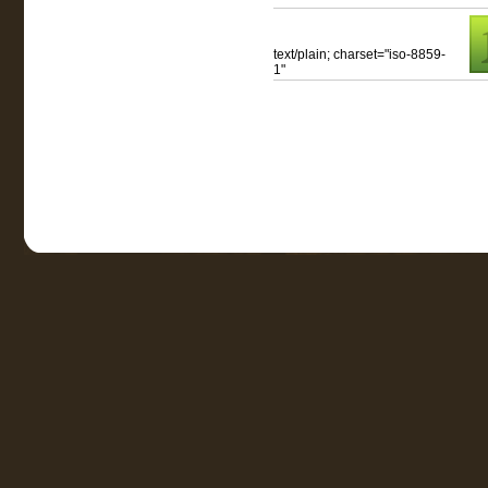
text/plain; charset="iso-8859-
1"