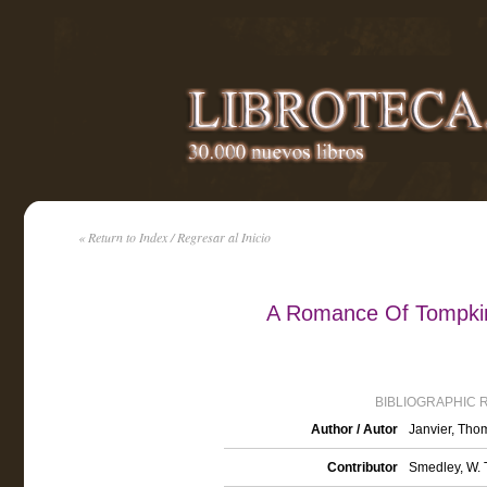
« Return to Index / Regresar al Inicio
A Romance Of Tompkin
BIBLIOGRAPHIC 
Author / Autor
Janvier, Tho
Contributor
Smedley, W. T.