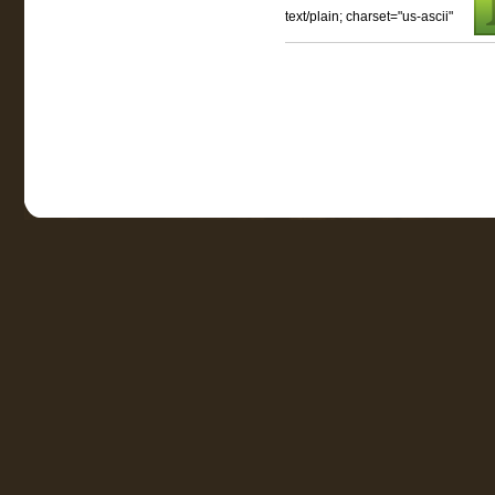
text/plain; charset="us-ascii"