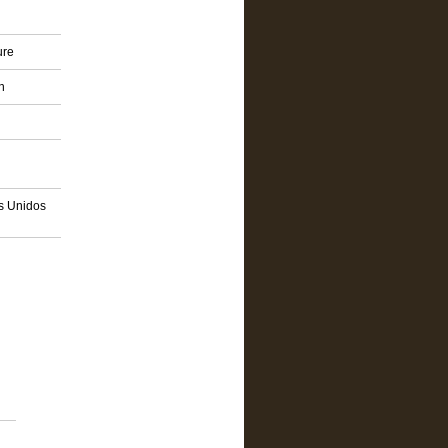
ure
n
os Unidos