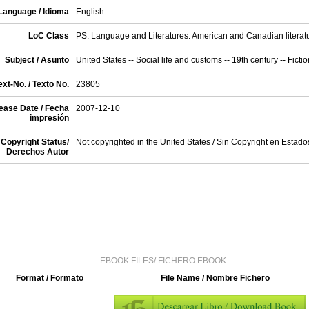
Language / Idioma
English
LoC Class
PS: Language and Literatures: American and Canadian literat
Subject / Asunto
United States -- Social life and customs -- 19th century -- Fictio
xt-No. / Texto No.
23805
ease Date / Fecha
2007-12-10
impresión
Copyright Status/
Not copyrighted in the United States / Sin Copyright en Estad
Derechos Autor
EBOOK FILES/ FICHERO EBOOK
Format / Formato
File Name / Nombre Fichero