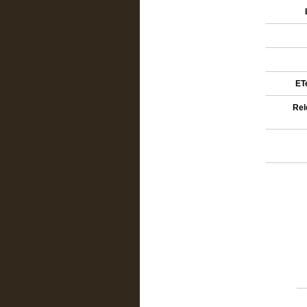
ETe
Rel