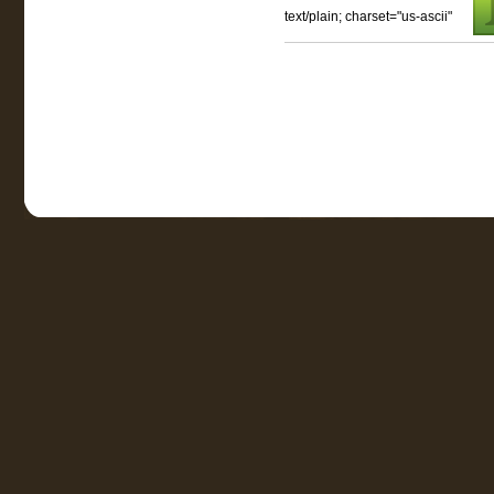
text/plain; charset="us-ascii"