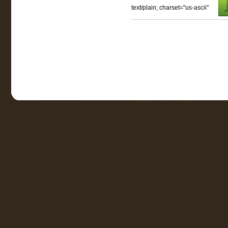
text/plain; charset="us-ascii"