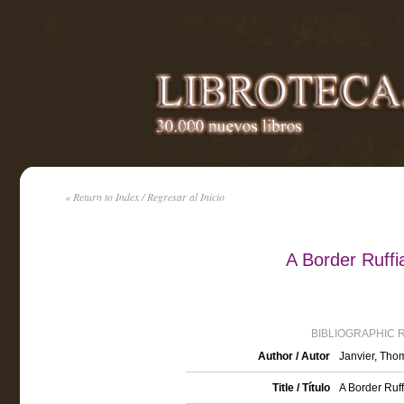
« Return to Index / Regresar al Inicio
A Border Ruffi
BIBLIOGRAPHIC 
Author / Autor
Janvier, Tho
Title / Título
A Border Ruf