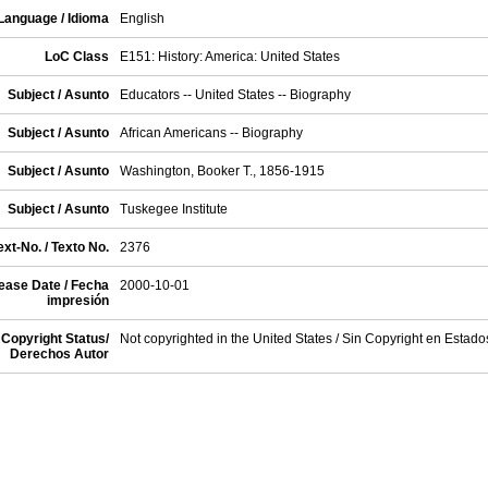
Language / Idioma
English
LoC Class
E151: History: America: United States
Subject / Asunto
Educators -- United States -- Biography
Subject / Asunto
African Americans -- Biography
Subject / Asunto
Washington, Booker T., 1856-1915
Subject / Asunto
Tuskegee Institute
xt-No. / Texto No.
2376
ease Date / Fecha
2000-10-01
impresión
Copyright Status/
Not copyrighted in the United States / Sin Copyright en Estad
Derechos Autor