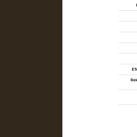
ETe
Rel