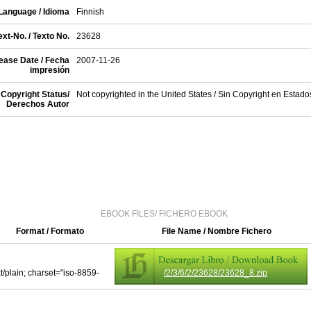
Language / Idioma
Finnish
xt-No. / Texto No.
23628
ease Date / Fecha
2007-11-26
impresión
Copyright Status/
Not copyrighted in the United States / Sin Copyright en Estad
Derechos Autor
EBOOK FILES/ FICHERO EBOOK
Format / Formato
File Name / Nombre Fichero
xt/plain; charset="iso-8859-
/2/3/6/2/23628/23628_8.zip