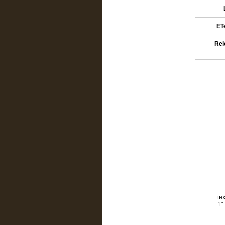
ETe
Rel
te
1"