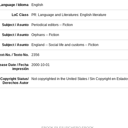
Language / Idioma
English
LoC Class
PR: Language and Literatures: English literature
Subject / Asunto
Periodical editors -- Fiction
Subject / Asunto
Orphans -- Fiction
Subject / Asunto
England -- Social life and customs -- Fiction
xt-No. / Texto No.
2356
ease Date / Fecha
2000-10-01
impresión
Copyright Status/
Not copyrighted in the United States / Sin Copyright en Estad
Derechos Autor