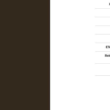
ETe
Rel