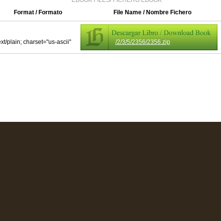
EBOOK FILES/ FICHERO EBOOK
Format / Formato
File Name / Nombre Fichero
ext/plain; charset="us-ascii"
/2/3/5/2356/2356.zip