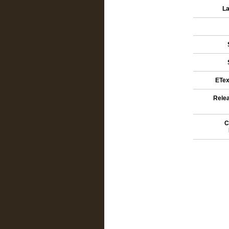
La
ETex
Relea
C