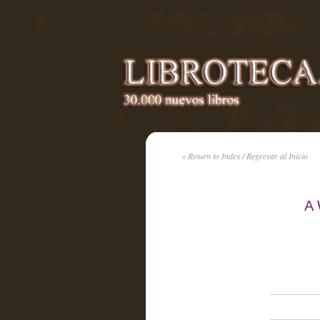
« Return to Index / Regresar al Inicio
A 