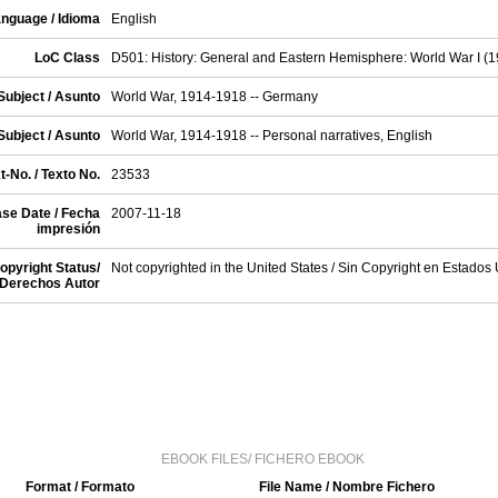
nguage / Idioma
English
LoC Class
D501: History: General and Eastern Hemisphere: World War I (
Subject / Asunto
World War, 1914-1918 -- Germany
Subject / Asunto
World War, 1914-1918 -- Personal narratives, English
t-No. / Texto No.
23533
se Date / Fecha
2007-11-18
impresión
opyright Status/
Not copyrighted in the United States / Sin Copyright en Estados
Derechos Autor
EBOOK FILES/ FICHERO EBOOK
Format / Formato
File Name / Nombre Fichero