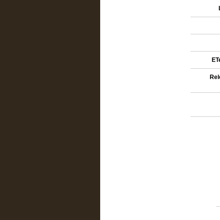
ETe
Rel