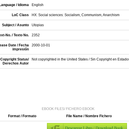
Language / Idioma
English
LoC Class
HX: Social sciences: Socialism, Communism, Anarchism
Subject / Asunto
Utopias
xt-No. / Texto No.
2352
ease Date / Fecha
2000-10-01
impresión
Copyright Status/
Not copyrighted in the United States / Sin Copyright en Estad
Derechos Autor
EBOOK FILES/ FICHERO EBOOK
Format / Formato
File Name / Nombre Fichero