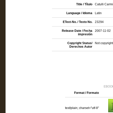
Title / Título
Catulli Carm
Language / Idioma
Latin
EText-No. / Texto No.
23294
Release Date / Fecha
2007-11-02
impresión
Copyright Status/
Not copyright
Derechos Autor
EBOOK
Format / Formato
text/plain; charset="utf-8"