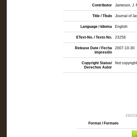
Contributor
Jameson, J. F
Title / Título
Journal of J
Language / Idioma
English
EText-No. / Texto No.
23258
Release Date / Fecha
2007-10-30
impresión
Copyright Status/
Not copyright
Derechos Autor
EBOOK
Format / Formato