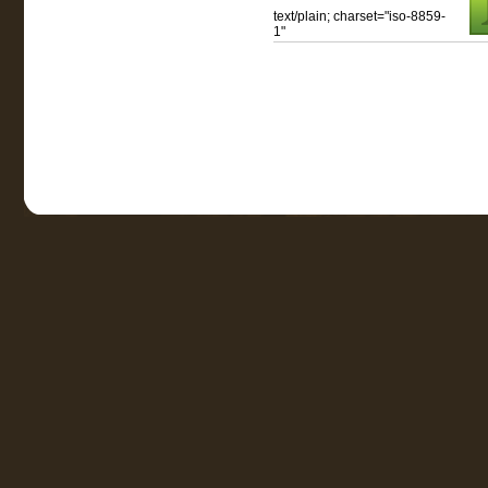
text/plain; charset="iso-8859-
1"