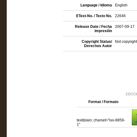
Language / Idioma
English
EText-No. / Texto No.
22646
Release Date / Fecha
2007-09-17
impresión
Copyright Status/
Not copyright
Derechos Autor
EBOOK
Format / Formato
text/plain; charset="iso-8859-
1"