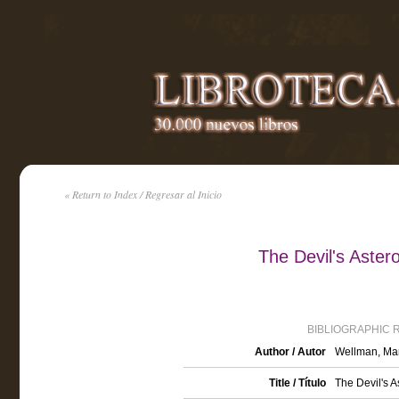
« Return to Index / Regresar al Inicio
The Devil's Aste
BIBLIOGRAPHIC 
Author / Autor
Wellman, Ma
Title / Título
The Devil's A