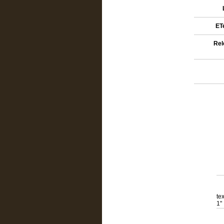
ETe
Rel
te
1"