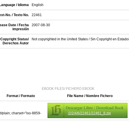
Language / Idioma
English
xt-No. / Texto No.
22461
ease Date / Fecha
2007-08-30
impresión
Copyright Status/
Not copyrighted in the United States / Sin Copyright en Estad
Derechos Autor
EBOOK FILES/ FICHERO EBOOK
Format / Formato
File Name / Nombre Fichero
xt/plain; charset="iso-8859-
/2/2/4/6/22461/22461_8.zip