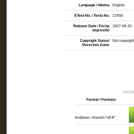
Language / Idioma
English
EText-No. / Texto No.
22458
Release Date / Fecha
2007-08-30
impresión
Copyright Status/
Not copyright
Derechos Autor
EBOOK
Format / Formato
text/plain; charset="utf-8"