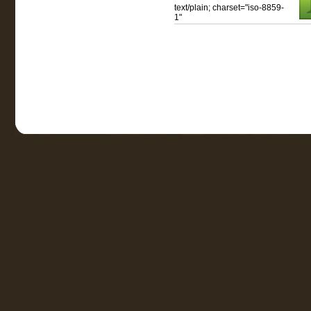
text/plain; charset="iso-8859-
1"