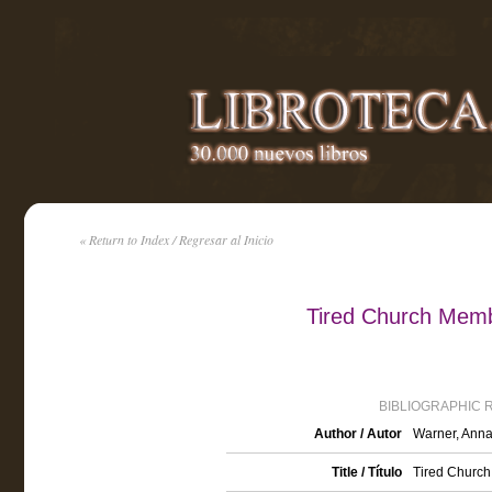
« Return to Index / Regresar al Inicio
Tired Church Memb
BIBLIOGRAPHIC 
Author / Autor
Warner, Anna
Title / Título
Tired Churc