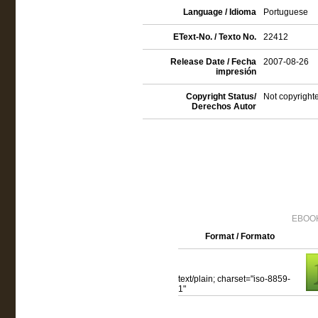
Language / Idioma
Portuguese
EText-No. / Texto No.
22412
Release Date / Fecha
2007-08-26
impresión
Copyright Status/
Not copyrighte
Derechos Autor
EBOOK
Format / Formato
text/plain; charset="iso-8859-
1"