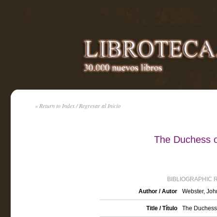
« Return to Index / Regresar al Inicio
The Duchess o
BIBLIOGRAPHIC 
Author / Autor
Webster, Joh
Title / Título
The Duchess 