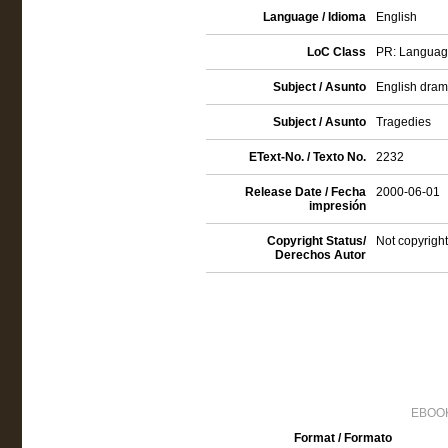
Language / Idioma
English
LoC Class
PR: Language 
Subject / Asunto
English drama
Subject / Asunto
Tragedies
EText-No. / Texto No.
2232
Release Date / Fecha
2000-06-01
impresión
Copyright Status/
Not copyright
Derechos Autor
EBOOK
Format / Formato