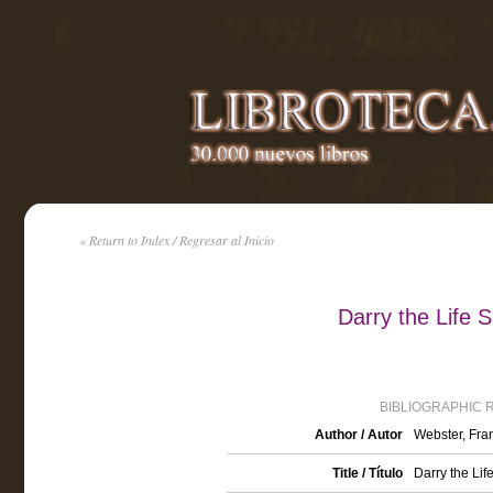
« Return to Index / Regresar al Inicio
Darry the Life 
BIBLIOGRAPHIC 
Author / Autor
Webster, Fran
Title / Título
Darry the Lif