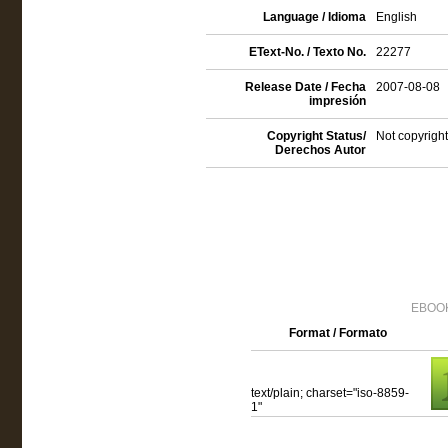
Language / Idioma
English
EText-No. / Texto No.
22277
Release Date / Fecha
2007-08-08
impresión
Copyright Status/
Not copyright
Derechos Autor
EBOOK
Format / Formato
text/plain; charset="iso-8859-
1"