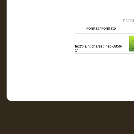
EBOOK
Format / Formato
text/plain; charset="iso-8859-
1"