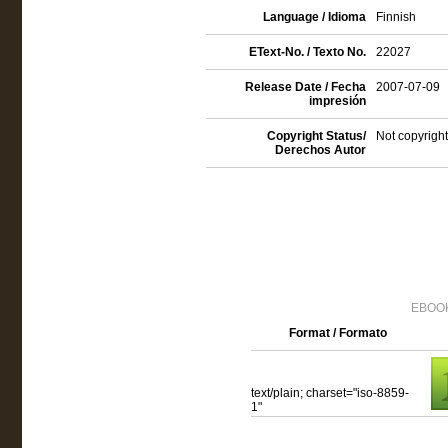
Language / Idioma
Finnish
EText-No. / Texto No.
22027
Release Date / Fecha
2007-07-09
impresión
Copyright Status/
Not copyright
Derechos Autor
EBOOK
Format / Formato
text/plain; charset="iso-8859-
1"