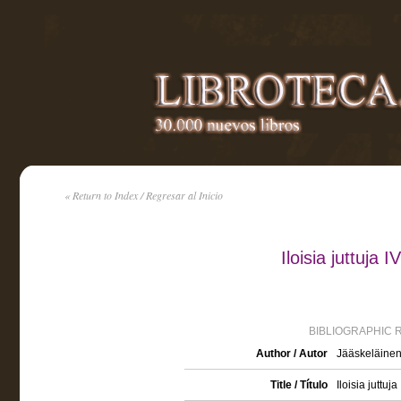
« Return to Index / Regresar al Inicio
Iloisia juttuja
BIBLIOGRAPHIC 
Author / Autor
Jääskeläinen
Title / Título
Iloisia juttuja