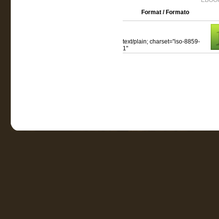
EBOOK
Format / Formato
text/plain; charset="iso-8859-
1"