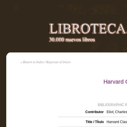
« Return to Index / Regresar al Inicio
Harvard 
BIBLIOGRAPHIC 
Contributor
Eliot, Charle
Title / Título
Harvard Clas