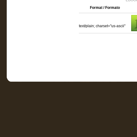
EBOOK
Format / Formato
text/plain; charset="us-ascii"