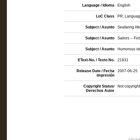
Language / Idioma
English
LoC Class
PR: Language 
Subject / Asunto
Seafaring life
Subject / Asunto
Sailors -- Fic
Subject / Asunto
Humorous sto
EText-No. / Texto No.
21931
Release Date / Fecha
2007-06-25
impresión
Copyright Status/
Not copyright
Derechos Autor