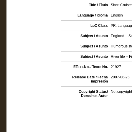
Title / Título
Short Cruise
Language / Idioma
English
LoC Class
PR: Language 
Subject / Asunto
England -- So
Subject / Asunto
Humorous sto
Subject / Asunto
River life -- F
EText-No. / Texto No.
21927
Release Date / Fecha
2007-06-25
impresión
Copyright Status/
Not copyright
Derechos Autor