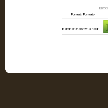
EBOOK
Format / Formato
text/plain; charset="us-ascii"