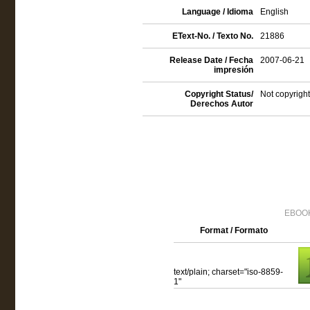
Language / Idioma
English
EText-No. / Texto No.
21886
Release Date / Fecha
2007-06-21
impresión
Copyright Status/
Not copyright
Derechos Autor
EBOOK
Format / Formato
text/plain; charset="iso-8859-
1"