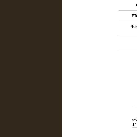
ETe
Rel
te
1"