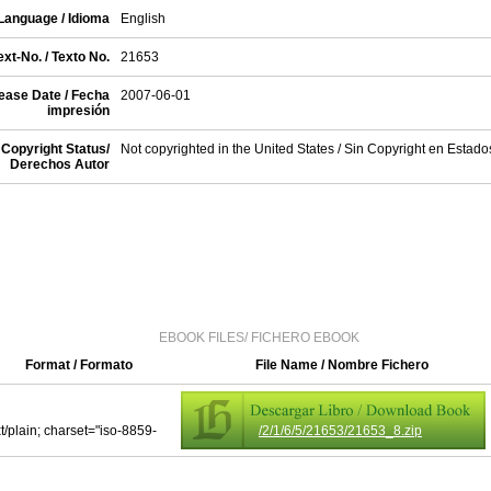
Language / Idioma
English
xt-No. / Texto No.
21653
ease Date / Fecha
2007-06-01
impresión
Copyright Status/
Not copyrighted in the United States / Sin Copyright en Estad
Derechos Autor
EBOOK FILES/ FICHERO EBOOK
Format / Formato
File Name / Nombre Fichero
xt/plain; charset="iso-8859-
/2/1/6/5/21653/21653_8.zip