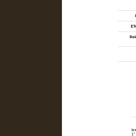
ETe
Rel
te
1"