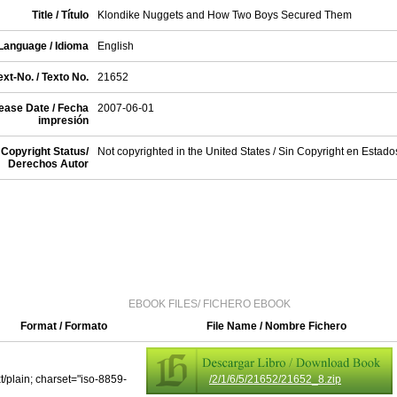
Title / Título
Klondike Nuggets and How Two Boys Secured Them
Language / Idioma
English
xt-No. / Texto No.
21652
ease Date / Fecha
2007-06-01
impresión
Copyright Status/
Not copyrighted in the United States / Sin Copyright en Estad
Derechos Autor
EBOOK FILES/ FICHERO EBOOK
Format / Formato
File Name / Nombre Fichero
xt/plain; charset="iso-8859-
/2/1/6/5/21652/21652_8.zip