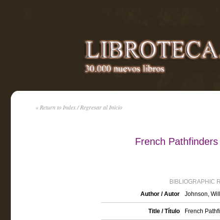
« Return to Index / Regresar al Inicio
French Pathfinders
BIBLIOGRAPHIC 
Author / Autor
Johnson, Wil
Title / Título
French Pathf