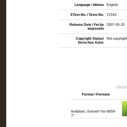
Language / Idioma
English
EText-No. / Texto No.
21543
Release Date / Fecha
2007-05-20
impresión
Copyright Status/
Not copyright
Derechos Autor
EBOOK
Format / Formato
text/plain; charset="iso-8859-
1"