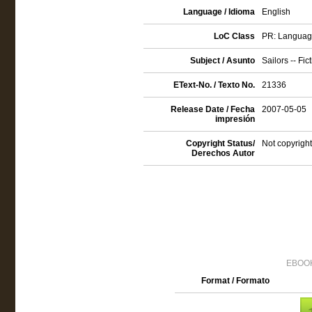
Language / Idioma
English
LoC Class
PR: Language 
Subject / Asunto
Sailors -- Fic
EText-No. / Texto No.
21336
Release Date / Fecha
2007-05-05
impresión
Copyright Status/
Not copyright
Derechos Autor
EBOOK
Format / Formato