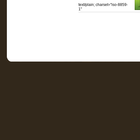
text/plain; charset="iso-8859-
1"