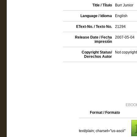
Title / Título
Burr Junior
Language / Idioma
English
EText-No. / Texto No.
21294
Release Date / Fecha
2007-05-04
impresión
Copyright Status/
Not copyright
Derechos Autor
EBOOK
Format / Formato
text/plain; charset="us-ascii"