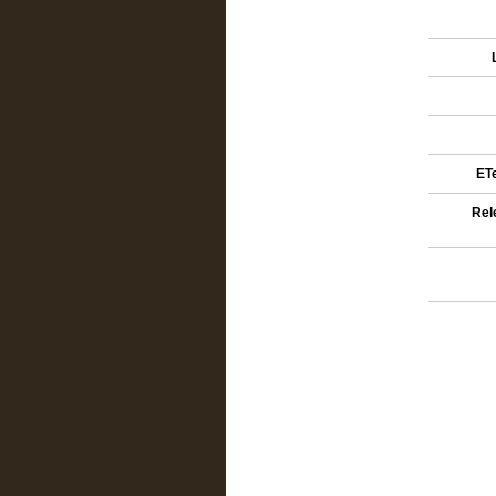
ETe
Rel