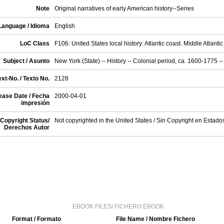
Note
Original narratives of early American history--Series
Language / Idioma
English
LoC Class
F106: United States local history: Atlantic coast. Middle Atlantic
Subject / Asunto
New York (State) -- History -- Colonial period, ca. 1600-1775 -
xt-No. / Texto No.
2128
ease Date / Fecha
2000-04-01
impresión
Copyright Status/
Not copyrighted in the United States / Sin Copyright en Estad
Derechos Autor
EBOOK FILES/ FICHERO EBOOK
Format / Formato
File Name / Nombre Fichero